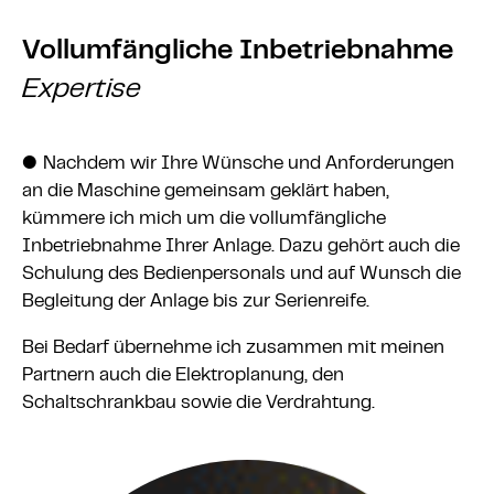
Wenn die SSL- bzw. TLS-Verschlüsselung aktiviert
Vollumfängliche Inbetriebnahme
ist, können die Daten, die Sie an uns übermitteln,
nicht von Dritten mitgelesen werden.
Expertise
Auskunft, Löschung und Berichtigung
Sie haben im Rahmen der geltenden gesetzlichen
●
Nachdem wir Ihre Wünsche und Anforderungen
Bestimmungen jederzeit das Recht auf
an die Maschine gemeinsam geklärt haben,
unentgeltliche Auskunft über Ihre gespeicherten
kümmere ich mich um die vollumfängliche
personenbezogenen Daten, deren Herkunft und
Inbetriebnahme Ihrer Anlage. Dazu gehört auch die
Empfänger und den Zweck der Datenverarbeitung
Schulung des Bedienpersonals und auf Wunsch die
und ggf. ein Recht auf Berichtigung oder Löschung
Begleitung der Anlage bis zur Serienreife.
dieser Daten. Hierzu sowie zu weiteren Fragen zum
Thema personenbezogene Daten können Sie sich
Bei Bedarf übernehme ich zusammen mit meinen
jederzeit an uns wenden.
Partnern auch die Elektroplanung, den
Schaltschrankbau sowie die Verdrahtung.
Recht auf Einschränkung der Verarbeitung
Sie haben das Recht, die Einschränkung der
Verarbeitung Ihrer personenbezogenen Daten zu