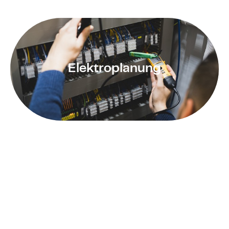
Wir hosten unsere Website bei Strato. Anbieter ist
die Strato AG, Pascalstraße 10, 10587 Berlin
(nachfolgend: „Strato“). Wenn Sie unsere Website
besuchen, erfasst Strato verschiedene Logfiles
Elektroplanung
inklusive Ihrer IP-Adressen.
Weitere Informationen entnehmen Sie der
Datenschutzerklärung von Strato:
https://www.strato.de/datenschutz/
.
Die Verwendung von Strato erfolgt auf Grundlage
von Art. 6 Abs. 1 lit. f DSGVO. Wir haben ein
berechtigtes Interesse an einer möglichst
zuverlässigen Darstellung unserer Website. Sofern
eine entsprechende Einwilligung abgefragt wurde,
erfolgt die Verarbeitung ausschließlich auf
Grundlage von Art. 6 Abs. 1 lit. a DSGVO und § 25
Abs. 1 TTDSG, soweit die Einwilligung die