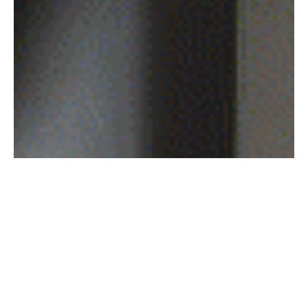
statt der Löschung die Einschränkung der
Verarbeitung Ihrer personenbezogenen Daten zu
verlangen.
Wenn Sie einen Widerspruch nach Art. 21 Abs. 1
DSGVO eingelegt haben, muss eine Abwägung
zwischen Ihren und unseren Interessen
vorgenommen werden. Solange noch nicht
feststeht, wessen Interessen überwiegen, haben Sie
das Recht, die Einschränkung der Verarbeitung Ihrer
personenbezogenen Daten zu verlangen.
Wenn Sie die Verarbeitung Ihrer
personenbezogenen Daten eingeschränkt haben,
dürfen diese Daten – von ihrer Speicherung
abgesehen – nur mit Ihrer Einwilligung oder zur
Geltendmachung, Ausübung oder Verteidigung von
Rechtsansprüchen oder zum Schutz der Rechte
einer anderen natürlichen oder juristischen Person
oder aus Gründen eines wichtigen öffentlichen