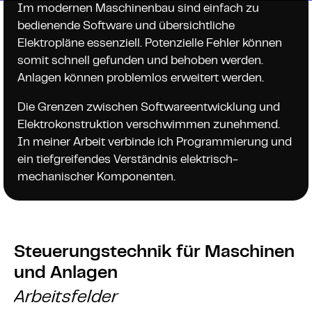
Sie haben jederzeit das Recht, unentgeltlich
Im modernen Maschinenbau sind einfach zu
Auskunft über Herkunft, Empfänger und Zweck Ihrer
Datenschutz
bedienende Software und übersichtliche
gespeicherten personenbezogenen Daten zu
Elektropläne essenziell. Potenzielle Fehler können
erhalten. Sie haben außerdem ein Recht, die
somit schnell gefunden und behoben werden.
Berichtigung oder Löschung dieser Daten zu
Anlagen können problemlos erweitert werden.
verlangen. Wenn Sie eine Einwilligung zur
Die Grenzen zwischen Softwareentwicklung und
Datenverarbeitung erteilt haben, können Sie diese
Elektrokonstruktion verschwimmen zunehmend.
Einwilligung jederzeit für die Zukunft widerrufen.
In meiner Arbeit verbinde ich Programmierung und
Außerdem haben Sie das Recht, unter bestimmten
ein tiefgreifendes Verständnis elektrisch-
Umständen die Einschränkung der Verarbeitung
mechanischer Komponenten.
Ihrer personenbezogenen Daten zu verlangen. Des
Weiteren steht Ihnen ein Beschwerderecht bei der
zuständigen Aufsichtsbehörde zu.
Hierzu sowie zu weiteren Fragen zum Thema
Steuerungstechnik für Maschinen
Datenschutz können Sie sich jederzeit an uns
und Anlagen
wenden.
Arbeitsfelder
Hosting bei Strato