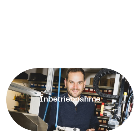
Ihrer Einwilligung oder in Erfüllung eines Vertrags
automatisiert verarbeiten, an sich oder an einen
Dritten in einem gängigen, maschinenlesbaren
Format aushändigen zu lassen. Sofern Sie die
direkte Übertragung der Daten an einen anderen
Verantwortlichen verlangen, erfolgt dies nur, soweit
es technisch machbar ist.
SSL- bzw. TLS-Verschlüsselung
Diese Seite nutzt aus Sicherheitsgründen und zum
Schutz der Übertragung vertraulicher Inhalte, wie
zum Beispiel Bestellungen oder Anfragen, die Sie an
Inbetriebnahme
uns als Seitenbetreiber senden, eine SSL- bzw. TLS-
Verschlüsselung. Eine verschlüsselte Verbindung
erkennen Sie daran, dass die Adresszeile des
Browsers von „http://“ auf „https://“ wechselt und an
dem Schloss-Symbol in Ihrer Browserzeile.