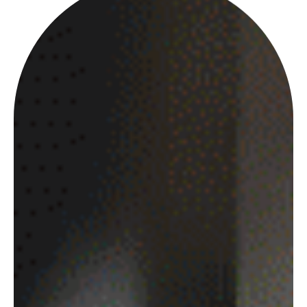
verlangen. Hierzu können Sie sich jederzeit an uns
wenden. Das Recht auf Einschränkung der
Verarbeitung besteht in folgenden Fällen:
Wenn Sie die Richtigkeit Ihrer bei uns gespeicherten
personenbezogenen Daten bestreiten, benötigen wir
in der Regel Zeit, um dies zu überprüfen. Für die
Dauer der Prüfung haben Sie das Recht, die
Einschränkung der Verarbeitung Ihrer
personenbezogenen Daten zu verlangen.
Wenn die Verarbeitung Ihrer personenbezogenen
Daten unrechtmäßig geschah/geschieht, können Sie
statt der Löschung die Einschränkung der
Datenverarbeitung verlangen.
Wenn wir Ihre personenbezogenen Daten nicht
mehr benötigen, Sie sie jedoch zur Ausübung,
Verteidigung oder Geltendmachung von
Rechtsansprüchen benötigen, haben Sie das Recht,