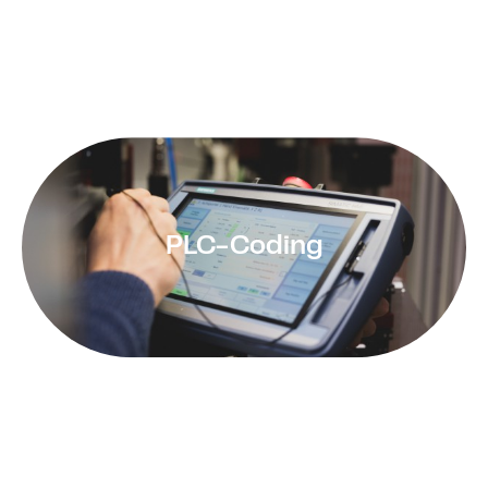
der Datenverarbeitung auf dieser Website
Sofern Sie in die Datenverarbeitung eingewilligt
haben, verarbeiten wir Ihre personenbezogenen
Daten auf Grundlage von Art. 6 Abs. 1 lit. a DSGVO
bzw. Art. 9 Abs. 2 lit. a DSGVO, sofern besondere
Datenkategorien nach Art. 9 Abs. 1 DSGVO
verarbeitet werden. Sofern Sie in die Speicherung
von Cookies oder in den Zugriff auf Informationen in
PLC-Coding
Ihr Endgerät (z. B. via Device-Fingerprinting)
eingewilligt haben, erfolgt die Datenverarbeitung
zusätzlich auf Grundlage von § 25 Abs. 1 TTDSG. Die
Einwilligung ist jederzeit widerrufbar. Sind Ihre
Daten zur Vertragserfüllung oder zur Durchführung
vorvertraglicher Maßnahmen erforderlich,
verarbeiten wir Ihre Daten auf Grundlage des Art. 6
Abs. 1 lit. b DSGVO. Des Weiteren verarbeiten wir
Ihre Daten, sofern diese zur Erfüllung einer